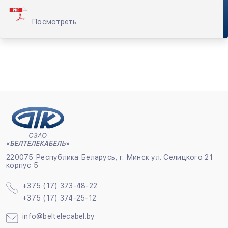
КМПВнг(А)-LS-T, КМПВЭнг(А)-LS-T, КМПВЭВнг(А)-LS-
T, КМПЭВнг(А)-LS-T, КМПЭВЭнг(А)-LS-T,
КМПЭВЭВЭнг(А)-LS-T
Посмотреть
220075 Республика Беларусь, г. Минск ул. Селицкого 21
корпус 5
+375 (17) 373-48-22
+375 (17) 374-25-12
info@beltelecabel.by